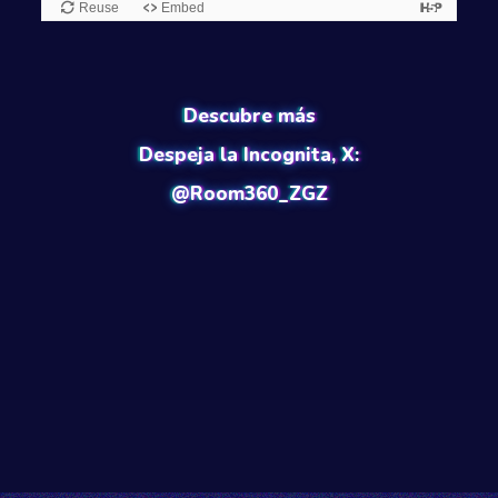
Descubre más
Despeja la Incognita, X:
@Room360_ZGZ