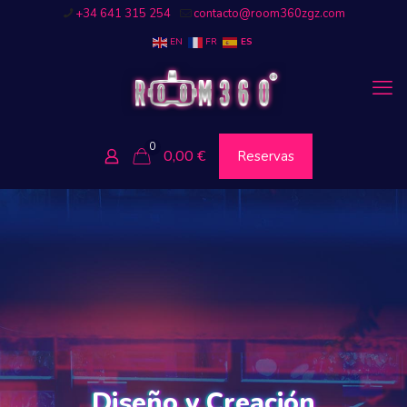
+34 641 315 254
contacto@room360zgz.com
EN
FR
ES
0
0,00
€
Reservas
Diseño y Creación