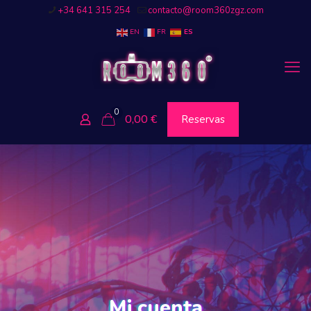
+34 641 315 254
contacto@room360zgz.com
EN
FR
ES
0
0,00
€
Reservas
Mi cuenta