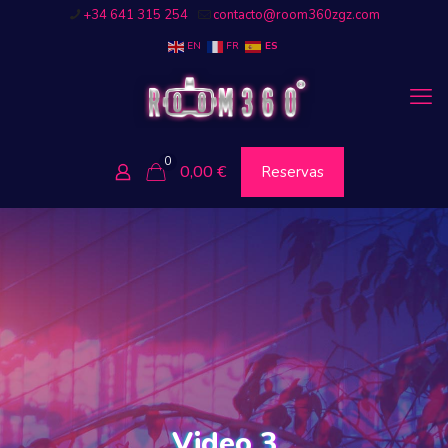
+34 641 315 254
contacto@room360zgz.com
EN
FR
ES
0
0,00
€
Reservas
Video 3